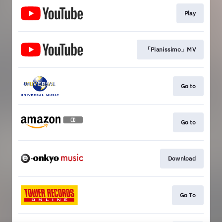
Play
「Pianissimo」MV
Go to
Go to
Download
Go To