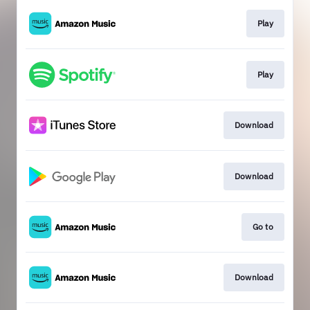
Play
Play
Download
Download
Go to
Download