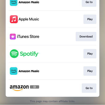
Go to
Play
Download
Play
Play
Go to
This page may contain affiliate links.