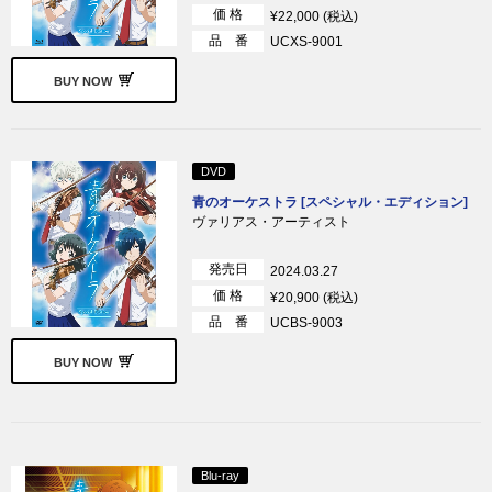
価 格
¥22,000 (税込)
品 番
UCXS-9001
BUY NOW
DVD
青のオーケストラ [スペシャル・エディション]
ヴァリアス・アーティスト
発売日
2024.03.27
価 格
¥20,900 (税込)
品 番
UCBS-9003
BUY NOW
Blu-ray