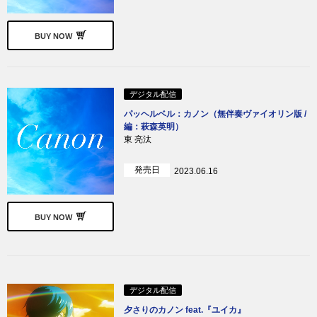
BUY NOW
デジタル配信
パッヘルベル：カノン（無伴奏ヴァイオリン版 /
編：萩森英明）
東 亮汰
発売日
2023.06.16
BUY NOW
デジタル配信
夕さりのカノン feat.『ユイカ』