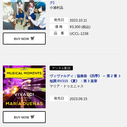
ク]
小瀬村晶
発売日
2023.10.11
価 格
¥3,300 (税込)
品 番
UCCL-1238
BUY NOW
デジタル配信
ヴィヴァルディ：協奏曲 《四季》 ～ 第 2 番 ト
短調 RV315 《夏》 ：第 3 楽章
マリア・ドゥエニャス
発売日
2023.09.15
BUY NOW