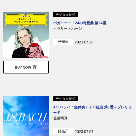
デジタル配信
パガニーニ：24の奇想曲 第24番
ヒラリー・ハーン
発売日
2023.07.28
BUY NOW
デジタル配信
J.S.バッハ：無伴奏チェロ組曲 第1番～プレリュ
ード
佐藤晴真
発売日
2023.07.07